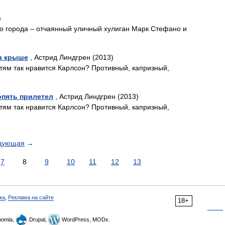
)
о города – отчаянный уличный хулиган Марк Стефано и
а крыше
, Астрид Линдгрен (2013)
тям так нравится Карлсон? Противный, капризный,
опять прилетел
, Астрид Линдгрен (2013)
тям так нравится Карлсон? Противный, капризный,
дующая
→
7
8
9
10
11
12
13
ка
,
Реклама на сайте
18+
omla,
Drupal,
WordPress, MODx.