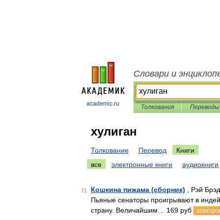
Словари и энциклоп
academic.ru
Толкования
Переводы
хулиган
Толкование
Перевод
Книги
все
электронные книги
аудиокниги
Кошкина пижама (сборник)
, Рэй Брэ
71
Пьяные сенаторы проигрывают в индейс
страну. Величайшим… 169 руб
электро