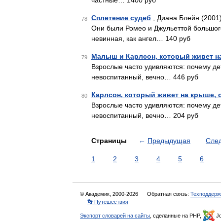
частные… 1400 руб
Сплетение судеб
, Диана Блейн (2001
78
Они были Ромео и Джульеттой большог
невинная, как ангел… 140 руб
Малыш и Карлсон, который живет н
79
Взрослые часто удивляются: почему де
невоспитанный, вечно… 446 руб
Карлсон, который живет на крыше, 
80
Взрослые часто удивляются: почему де
невоспитанный, вечно… 204 руб
Страницы
←
Предыдущая
Сле
1
2
3
4
5
6
© Академик, 2000-2026
Обратная связь:
Техподдерж
👣 Путешествия
Экспорт словарей на сайты
, сделанные на PHP,
Jo