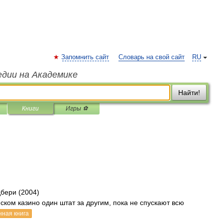
Запомнить сайт
Словарь на свой сайт
RU
едии на Академике
Найти!
Книги
Игры ⚽
дбери (2004)
ком казино один штат за другим, пока не спускают всю
нная книга