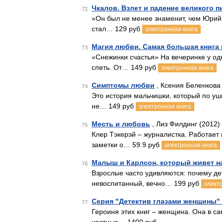
Чкалов. Взлет и падение великого п
72
«Он был не менее знаменит, чем Юрий Г
стал… 129 руб
электронная книга
Магия любви. Самая большая книга 
73
«Снежинки счастья» На вечеринке у од
спеть. От… 149 руб
электронная книга
Симптомы любви
, Ксения Беленкова
74
Это история мальчишки, который по уши
не… 149 руб
электронная книга
Месть и любовь
, Лиз Филдинг (2012)
75
Клер Тэкерэй – журналистка. Работает 
заметки о… 59.9 руб
электронная книга
Малыш и Карлсон, который живет н
76
Взрослые часто удивляются: почему де
невоспитанный, вечно… 199 руб
элект
Серия "Детектив глазами женщины" (
77
Героиня этих книг – женщина. Она в с