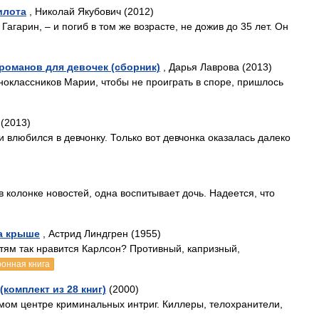
илота
, Николай Якубович (2012)
агарин, – и погиб в том же возрасте, не дожив до 35 лет. Он
романов для девочек (сборник)
, Дарья Лаврова (2013)
ноклассников Марии, чтобы не проиграть в споре, пришлось
 (2013)
 влюбился в девчонку. Только вот девчонка оказалась далеко
в колонке новостей, одна воспитывает дочь. Надеется, что
а крыше
, Астрид Линдгрен (1955)
тям так нравится Карлсон? Противный, капризный,
ронная книга
комплект из 28 книг)
(2000)
амом центре криминальных интриг. Киллеры, телохранители,